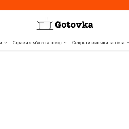
и
Страви з м’яса та птиці
Секрети випічки та тіста